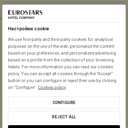
Eurostars Gran Vía
ГРАНАДА
Войти в Star Tr
Pомантический Опыт
Настройки cookie
We use first-party and third-party cookies for analytical
purposes on the use of the web, personalize the content
based on your preferences, and personalized advertising
based on a profile from the collection of your browsing
habits. For more information you can read our cookies
policy. You can accept all cookies through the "Accept"
button or you can configure or reject their use by clicking
30 €
on "Configure".
Cookies policy
Pомантический опыт
CONFIGURE
Для ещё более особенного пребывания мы предлагаем
вам насладиться нашей романтической программой.
REJECT ALL
Добавьте её при бронировании и подарите себе деталь,