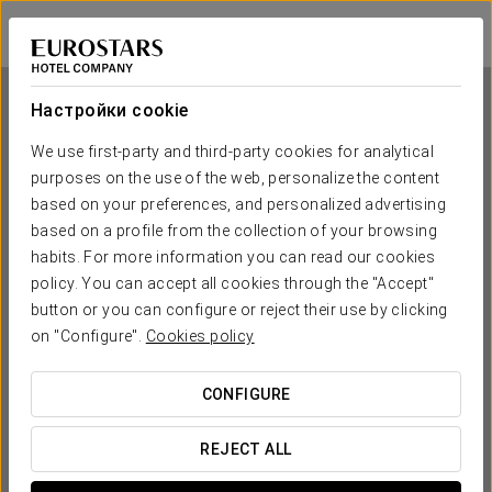
Eurostars Las Salinas
ФУЭРТЕВЕНТУРА
Войти в Star Tr
Настройки cookie
We use first-party and third-party cookies for analytical
purposes on the use of the web, personalize the content
Eurostars Las Salinas
based on your preferences, and personalized advertising
based on a profile from the collection of your browsing
ФУЭРТЕВЕНТУРА
habits. For more information you can read our cookies
policy. You can accept all cookies through the "Accept"
button or you can configure or reject their use by clicking
on "Configure".
Cookies policy
CONFIGURE
КОГДА ВЫ ХОТИТЕ ОТПРАВИТЬСЯ В ПУТЕШЕСТВИЕ?
REJECT ALL

