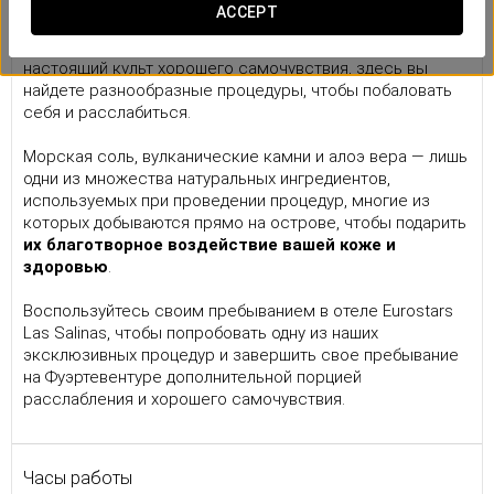
Наш спа-салон
ACCEPT
Спа-салон отеля Eurostars Las Salinas
— это
настоящий культ хорошего самочувствия, здесь вы
найдете разнообразные процедуры, чтобы побаловать
себя и расслабиться.
Морская соль, вулканические камни и алоэ вера — лишь
одни из множества натуральных ингредиентов,
используемых при проведении процедур, многие из
которых добываются прямо на острове, чтобы подарить
их благотворное воздействие вашей коже и
здоровью
.
Воспользуйтесь своим пребыванием в отеле Eurostars
Las Salinas, чтобы попробовать одну из наших
эксклюзивных процедур и завершить свое пребывание
на Фуэртевентуре дополнительной порцией
расслабления и хорошего самочувствия.
Часы работы