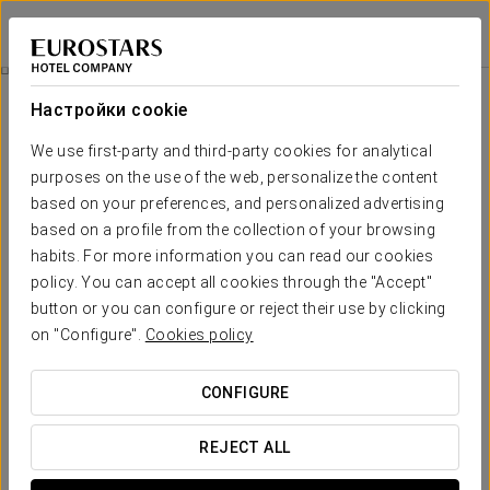
Eurostars Las Salinas
ФУЭРТЕВЕНТУРА
Войти в Star Tr
Виллы
Настройки cookie
Виллы
We use first-party and third-party cookies for analytical
purposes on the use of the web, personalize the content
Отель Eurostars Las Salinas предлагает своим гостям
великолепные виллы, чтобы пребывание на острове
based on your preferences, and personalized advertising
Фуэртевентура стало незабываемым.
based on a profile from the collection of your browsing
habits. For more information you can read our cookies
К вашим
услугам разные типы вилл
: для 2-5 взрослых или
policy. You can accept all cookies through the "Accept"
для взрослых и детей. Во всех виллах две комнаты, частный
button or you can configure or reject their use by clicking
бассейн с шезлонгами, гостиная и кухня.
on "Configure".
Cookies policy
Также имеется санузел и ванная комната с душевой
кабиной и ванной, кондиционер воздуха, телевизор с
CONFIGURE
плоским экраном, сейф, микроволновая печь, холодильник
и отдельная ванная комната с ванной, феном,
гигиеническими принадлежностями и полотенцами для
REJECT ALL
бассейна.