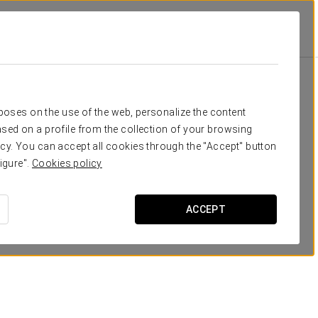
Córdoba
Удобства И Услуги
Питание
питание
rposes on the use of the web, personalize the content
sed on a profile from the collection of your browsing
cy. You can accept all cookies through the "Accept" button
igure".
Cookies policy
ACCEPT