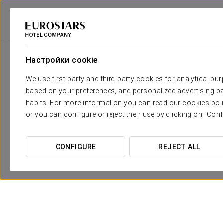
Eurostars Hotel Company
Испания
Кордова
Eurostars Patios De 
Настройки cookie
We use first-party and third-party cookies for analytical pu
based on your preferences, and personalized advertising ba
habits. For more information you can read our cookies poli
or you can configure or reject their use by clicking on "Conf
CONFIGURE
REJECT ALL