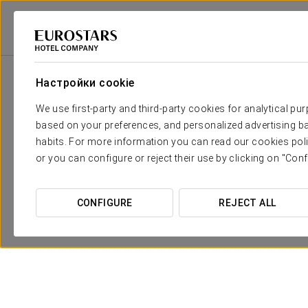
Eurostars Hotel Company
Испания
Sevilla
Eurostars Torre Sevilla
Настройки cookie
We use first-party and third-party cookies for analytical pu
based on your preferences, and personalized advertising ba
habits. For more information you can read our cookies poli
or you can configure or reject their use by clicking on "Conf
CONFIGURE
REJECT ALL