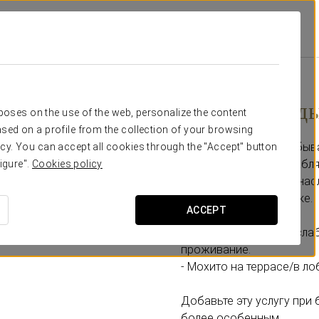
Специальные Предложения
Отдых И Отдых В Eurostars
72 € человека
Отдых и отды
rposes on the use of the web, personalize the content
sed on a profile from the collection of your browsing
Превратите ваше пребыв
cy. You can accept all cookies through the "Accept" button
эксклюзивным расслабля
igure".
Cookies policy
от повседневности и нас
уникальной обстановке.
ACCEPT
- Спортивный или рассла
проживание.
- Мохито на террасе/в л
Добавьте эту услугу при
более особенным.