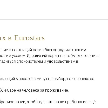
Русский
Войти в Star Traveler или
х в Eurostars
ание в настоящий оазис благополучия с нашим
ющим уходом. Идеальный вариант, чтобы отключиться
ладиться спокойствием и удовольствием в
бляющий массаж 25 минут на выбор, на человека за
обби-баре на человека за проживание.
 бронировании, чтобы сделать ваше пребывание ещё