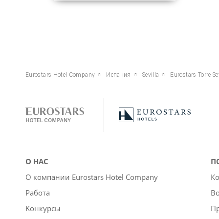
Eurostars Hotel Company
Испания
Sevilla
Eurostars Torre Se
О НАС
П
О компании Eurostars Hotel Company
Ко
Работа
Во
Kонкурсы
П