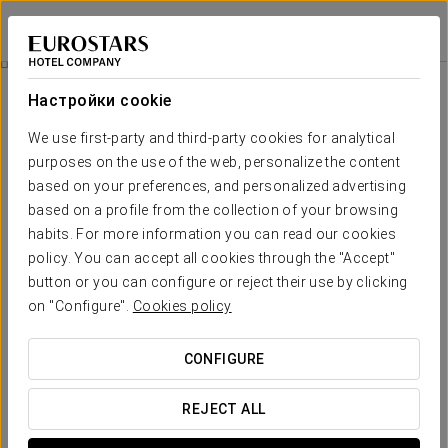
Eurostars Torre Sevilla
СЕВИЛЬЯ
Войти в Star Tr
Гастрономический Тур В Ресторане El Duende
Настройки cookie
We use first-party and third-party cookies for analytical
purposes on the use of the web, personalize the content
based on your preferences, and personalized advertising
based on a profile from the collection of your browsing
habits. For more information you can read our cookies
policy. You can accept all cookies through the "Accept"
button or you can configure or reject their use by clicking
80 € человека
on "Configure".
Cookies policy
Гастрономический тур в ресторане
El Duende
CONFIGURE
Мы предлагаем вам гастрономическое путешествие, в
REJECT ALL
котором вы откроете для себя изысканную кухню