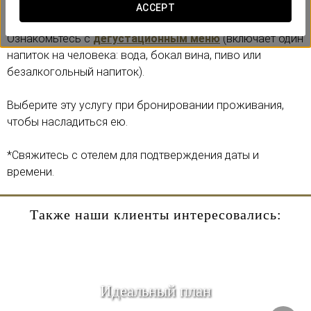
ресторана El Duende, расположенного на 34 этаже.
ACCEPT
Ознакомьтесь с
дегустационным меню
(включает один
напиток на человека: вода, бокал вина, пиво или
безалкогольный напиток).
Выберите эту услугу при бронировании проживания,
чтобы насладиться ею.
*Свяжитесь с отелем для подтверждения даты и
времени.
Также наши клиенты интересовались:
Идеальный план