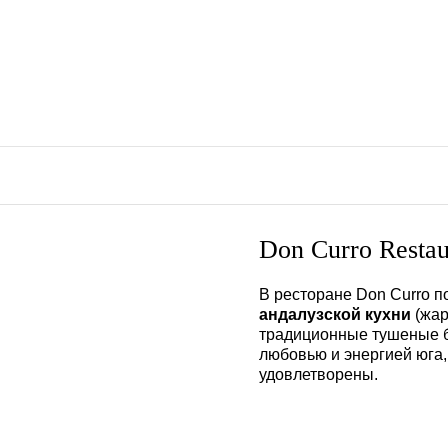
Don Curro Restau
В ресторане Don Curro
п
андалузской кухни
(жар
традиционные тушеные бл
любовью и энергией юга,
удовлетворены.