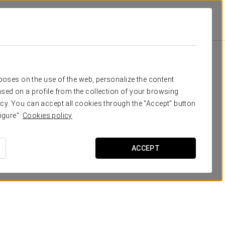
Удобства И Услуги
Питание
питание
rposes on the use of the web, personalize the content
sed on a profile from the collection of your browsing
cy. You can accept all cookies through the "Accept" button
igure".
Cookies policy
ACCEPT