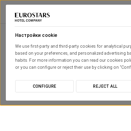
Eurostars Hotel Company
Испания
Sevilla
Exe Gran Hotel Solúcar
Настройки cookie
We use first-party and third-party cookies for analytical pu
based on your preferences, and personalized advertising ba
habits. For more information you can read our cookies poli
or you can configure or reject their use by clicking on "Conf
CONFIGURE
REJECT ALL