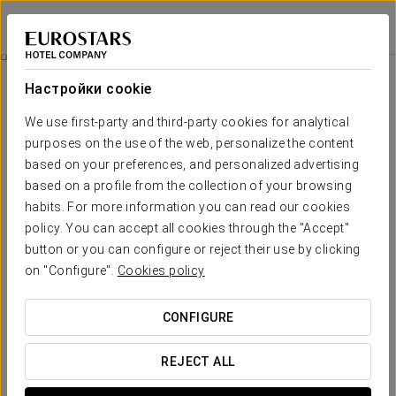
Exe Gran Hotel Solúcar
СЕВИЛЬЯ
Войти в Star Tr
Номера
Настройки cookie
Номера
Необходимые вам комфорт и
We use first-party and third-party cookies for analytical
отдых
purposes on the use of the web, personalize the content
based on your preferences, and personalized advertising
based on a profile from the collection of your browsing
В отеле Gran Hotel Solúcar к услугам гостей 149 просторных
habits. For more information you can read our cookies
номеров. Окна всех комфортабельных и очень светлых номеров
отеля
выходят на улицу
. К услугам гостей
44 двухуровневых
policy. You can accept all cookies through the "Accept"
номера
, в которых могут с комфортом разместиться до 4
button or you can configure or reject their use by clicking
человек: идеальный вариант для семей или компании друзей.
Также в отеле есть
3 люкса
.
on "Configure".
Cookies policy
Во всех номерах есть бесплатный Wi-Fi, сейф, мини-бар и
недавно отремонтированная ванная комната с туалетно-
CONFIGURE
косметическими принадлежностями.
ОСНОВНЫЕ УСЛУГИ
REJECT ALL