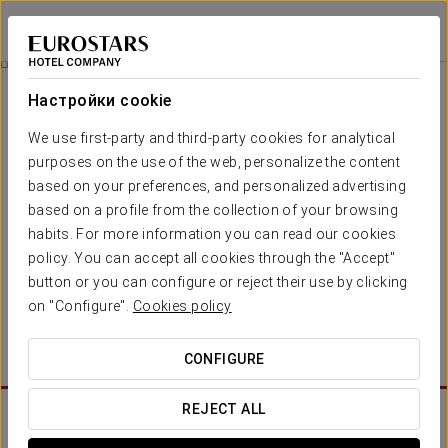
Exe Gran Hotel Solúcar
СЕВИЛЬЯ
Войти в Star Tr
Билет В Isla Mágica И Agua Mágica
Настройки cookie
We use first-party and third-party cookies for analytical
purposes on the use of the web, personalize the content
based on your preferences, and personalized advertising
based on a profile from the collection of your browsing
habits. For more information you can read our cookies
policy. You can accept all cookies through the "Accept"
button or you can configure or reject their use by clicking
on "Configure".
Cookies policy
От 27,90 €
Билет в Isla Mágica и Agua Mágica
CONFIGURE
REJECT ALL
Также наши клиенты интересовались: