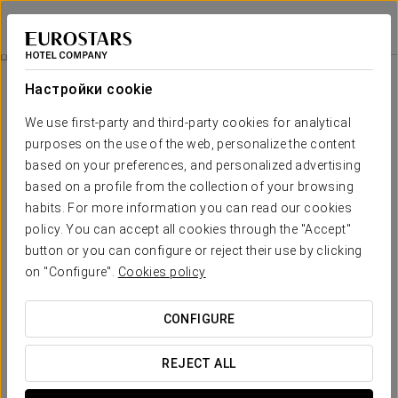
Exe Isla Cartuja
СЕВИЛЬЯ
Войти в Star Tr
Билет В Agua Mágica
Настройки cookie
We use first-party and third-party cookies for analytical
purposes on the use of the web, personalize the content
based on your preferences, and personalized advertising
based on a profile from the collection of your browsing
habits. For more information you can read our cookies
policy. You can accept all cookies through the "Accept"
button or you can configure or reject their use by clicking
on "Configure".
Cookies policy
От 21,90 €
Билет в Agua Mágica
CONFIGURE
Насладитесь прекрасным днём в тематическом парке
Agua Mágica.
REJECT ALL