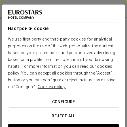
Exe Isla Cartuja
СЕВИЛЬЯ
Войти в Star Tr
Билет В Isla Mágica И Agua Mágica
Настройки cookie
We use first-party and third-party cookies for analytical
purposes on the use of the web, personalize the content
based on your preferences, and personalized advertising
based on a profile from the collection of your browsing
habits. For more information you can read our cookies
policy. You can accept all cookies through the "Accept"
button or you can configure or reject their use by clicking
on "Configure".
Cookies policy
От 27,90 €
Билет в Isla Mágica и Agua Mágica
CONFIGURE
Проведите целый день, открывая для себя тематические
парки Isla Mágica и Agua Mágica.
REJECT ALL