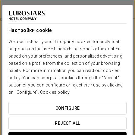
Grand Hotel Union Eurostars
ЛЮБЛЯНА
Войти в Star Tr
Романтический Отдых
Настройки cookie
We use first-party and third-party cookies for analytical
purposes on the use of the web, personalize the content
based on your preferences, and personalized advertising
based on a profile from the collection of your browsing
habits. For more information you can read our cookies
policy. You can accept all cookies through the "Accept"
button or you can configure or reject their use by clicking
45 €
on "Configure".
Cookies policy
Романтический отдых
CONFIGURE
Хотите отключиться от повседневности вместе?
Воспользуйтесь этим романтическим уикендом, чтобы
REJECT ALL
расслабиться, насладиться временем вдвоём и