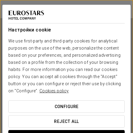
Tandem Solera
КАДИС - ХЕРЕС-ДЕ-ЛА-ФРОНТЕРА
Войти в Star Tr
Настройки cookie
We use first-party and third-party cookies for analytical
Tandem Solera
purposes on the use of the web, personalize the content
based on your preferences, and personalized advertising
КАДИС - ХЕРЕС-ДЕ-ЛА-ФРОНТЕРА
based on a profile from the collection of your browsing
habits. For more information you can read our cookies
policy. You can accept all cookies through the "Accept"
button or you can configure or reject their use by clicking
on "Configure".
Cookies policy
CONFIGURE
КОГДА ВЫ ХОТИТЕ ОТПРАВИТЬСЯ В ПУТЕШЕСТВИЕ?
REJECT ALL

