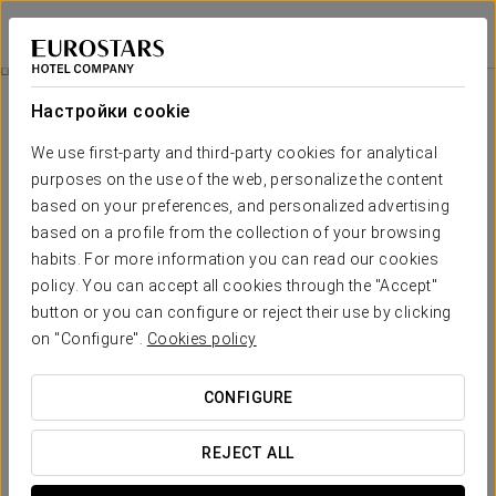
Tandem Solera
КАДИС - ХЕРЕС-ДЕ-ЛА-ФРОНТЕРА
Войти в Star Tr
История Здания
Настройки cookie
История здания
We use first-party and third-party cookies for analytical
purposes on the use of the web, personalize the content
based on your preferences, and personalized advertising
based on a profile from the collection of your browsing
habits. For more information you can read our cookies
policy. You can accept all cookies through the "Accept"
button or you can configure or reject their use by clicking
on "Configure".
Cookies policy
CONFIGURE
REJECT ALL