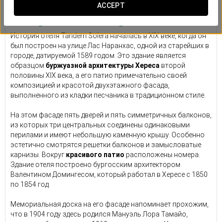
Размещение в очаровательном
ACCEPT
историческом Хересе
История отеля Tandem Solera началась в XIX веке, когда он
был построен на улице Лас Наранхас, одной из старейших в
городе, датируемой 1589 годом. Это здание является
образцом
буржуазной архитектуры Хереса
второй
половины XIX века, а его патио примечательно своей
композицией и красотой двухэтажного фасада,
выполненного из кладки песчаника в традиционном стиле.
На этом фасаде пять дверей и пять симметричных балконов,
из которых три центральных соединены одинаковыми
перилами и имеют небольшую каменную крышу. Особенно
эстетично смотрятся решетки балконов и замысловатые
карнизы. Вокруг
красивого патио
расположены номера.
Здание отеля построено бургосским архитектором
Валентином Домингесом, который работал в Хересе с 1850
по 1854 год.
Мемориальная доска на его фасаде напоминает прохожим,
что в 1904 году здесь родился Мануэль Лора Тамайо,