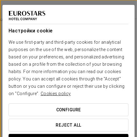
Tandem Solera
КАДИС - ХЕРЕС-ДЕ-ЛА-ФРОНТЕРА
Войти в Star Tr
Люксы
Настройки cookie
Люксы
Необходимые вам комфорт и
We use first-party and third-party cookies for analytical
отдых
purposes on the use of the web, personalize the content
based on your preferences, and personalized advertising
based on a profile from the collection of your browsing
К услугам гостей отеля Tandem Solera 20
просторных,
habits. For more information you can read our cookies
светлых и наполненных изысканными деталями
номеров
policy. You can accept all cookies through the "Accept"
люкс. В помещениях, оформленных в винной тематике, есть все
необходимые услуги для приятного пребывания в Херес-де-ла-
button or you can configure or reject their use by clicking
Фронтера.
on "Configure".
Cookies policy
ОСНОВНЫЕ УСЛУГИ
CONFIGURE
REJECT ALL
Люксы