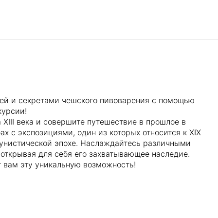
Русский
Войти в Star Traveler или
ией и секретами чешского пивоварения с помощью
курсии!
 XIII века и совершите путешествие в прошлое в
х с экспозициями, один из которых относится к XIX
мунистической эпохе. Наслаждайтесь различными
 открывая для себя его захватывающее наследие.
 вам эту уникальную возможность!