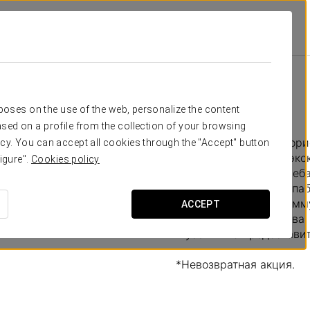
ds
Специальные Предложения
Музей Пива
€ 20 per person
Музей пива
rposes on the use of the web, personalize the content
sed on a profile from the collection of your browsing
Познакомьтесь с истор
cy. You can accept all cookies through the "Accept" button
этой замечательной экс
igure".
Cookies policy
Вы спуститесь в погреба
наших исторических паба
веку, а другой — к ком
ACCEPT
сортами чешского пива,
Музей пива предоставит
*Невозвратная акция.