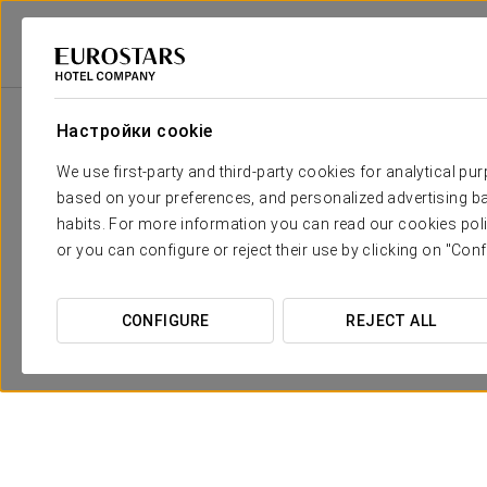
Eurostars Hotel Company
Чешская Республика
Praga
Áurea Legen
Настройки cookie
We use first-party and third-party cookies for analytical pu
based on your preferences, and personalized advertising ba
habits. For more information you can read our cookies poli
or you can configure or reject their use by clicking on "Conf
CONFIGURE
REJECT ALL