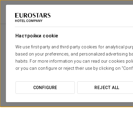
Eurostars Hotel Company
Чешская Республика
Praga
Áurea Legen
Настройки cookie
We use first-party and third-party cookies for analytical pu
based on your preferences, and personalized advertising ba
habits. For more information you can read our cookies poli
or you can configure or reject their use by clicking on "Conf
CONFIGURE
REJECT ALL