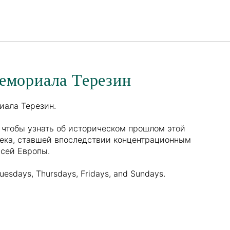
Русский
Войти в Star Traveler или
емориала Терезин
иала Терезин.
 чтобы узнать об историческом прошлом этой
 века, ставшей впоследствии концентрационным
всей Европы.
Tuesdays, Thursdays, Fridays, and Sundays.