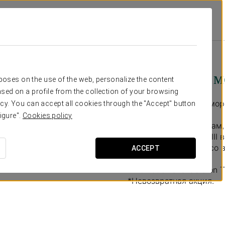
ds
Специальные Предложения
Посещение Мемориала Терезин
€ 75
Посещение м
rposes on the use of the web, personalize the content
sed on a profile from the collection of your browsing
Узнайте историю мемор
cy. You can accept all cookies through the "Accept" button
igure".
Cookies policy
Присоединяйтесь к нам,
военной крепости XVIII
лагерем для евреев со 
ACCEPT
*Promotion available on 
*Невозвратная акция.