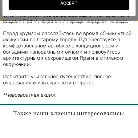
знаковые памятники города с палубы. Насладитесь
ACCEPT
изысканным ужином «шведский стол» за столиком у
окна и полюбуйтесь захватывающими панорамными
видами Праги, когда огни города мерцают на воде.
Перед круизом расслабьтесь во время 45-минутной
экскурсии по Старому городу. Путешествуйте в
комфортабельном автобусе с кондиционером и
большими панорамными окнами и полюбуйтесь
архитектурными сокровищами Праги в стильном
окружении.
Испытайте уникальное путешествие, полное
очарования и изысканности в Праге!
*Невозвратная акция.
Также наши клиенты интересовались: