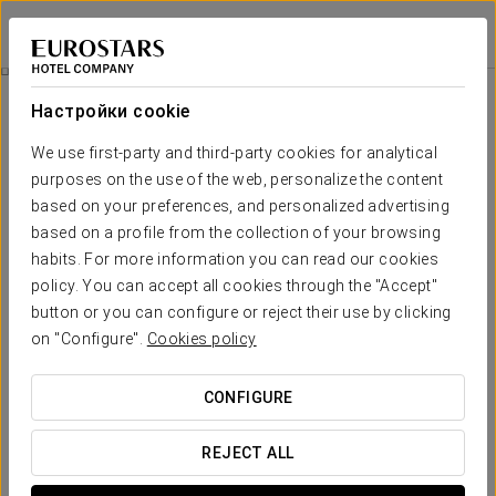
Áurea Legends
ПРАГА
Войти в Star Tr
Речная Прогулка И Ужин
Настройки cookie
We use first-party and third-party cookies for analytical
purposes on the use of the web, personalize the content
based on your preferences, and personalized advertising
based on a profile from the collection of your browsing
habits. For more information you can read our cookies
policy. You can accept all cookies through the "Accept"
button or you can configure or reject their use by clicking
От 99 евро
on "Configure".
Cookies policy
Речная прогулка и ужин
CONFIGURE
Откройте для себя красоту Праги с другой стороны!
REJECT ALL
Насладитесь прекрасной прогулкой на лодке и
полюбуйтесь потрясающими видами на самые