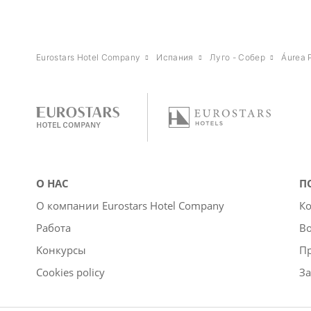
Eurostars Hotel Company
Испания
Луго - Собер
Áurea 
О НАС
П
О компании Eurostars Hotel Company
Ко
Работа
Во
Kонкурсы
П
Cookies policy
За