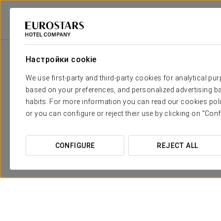
Eurostars Hotel Company
Испания
Луго - Собер
Áurea Palacio De 
Настройки cookie
We use first-party and third-party cookies for analytical pu
based on your preferences, and personalized advertising ba
habits. For more information you can read our cookies poli
or you can configure or reject their use by clicking on "Conf
CONFIGURE
REJECT ALL