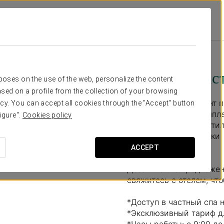
Sober
Специальные Предложения
Доступ В Частный Спа
25 €
Доступ в час
rposes on the use of the web, personalize the content
sed on a profile from the collection of your browsing
Подарите себе момент п
cy. You can accept all cookies through the "Accept" button
Наш термальный компле
igure".
Cookies policy
замедлились и посвятил
подогреваемые лежаки, 
тела и разума.
ACCEPT
Добавьте это предложе
свяжитесь с отелем, что
*Доступ в частный спа н
*Эксклюзивный тариф дл
*Часы работы: с 9:00 до