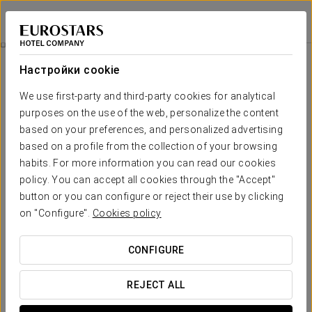
Áurea Palacio de Sober
ЛУГО - СОБЕР
Войти в Star Tr
Visit A Winery With Tasting
Настройки cookie
We use first-party and third-party cookies for analytical
purposes on the use of the web, personalize the content
based on your preferences, and personalized advertising
based on a profile from the collection of your browsing
habits. For more information you can read our cookies
policy. You can accept all cookies through the "Accept"
button or you can configure or reject their use by clicking
23 €
on "Configure".
Cookies policy
Visit a winery with tasting
CONFIGURE
Откройте для себя винодельню Regina Viarum — одну
из самых известных и посещаемых в регионе
REJECT ALL
Рибейра-Сакра. Насладитесь уникальным опытом
дегустации пяти лучших вин, сопровождаемым