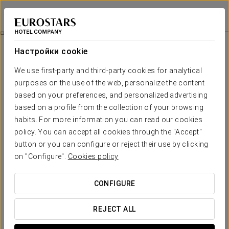
Eurostars Las Salinas
ФУЭРТЕВЕНТУРА
Войти в Star Tr
Спа-Комплекс И Полный Массаж Тела
Настройки cookie
We use first-party and third-party cookies for analytical
purposes on the use of the web, personalize the content
based on your preferences, and personalized advertising
based on a profile from the collection of your browsing
habits. For more information you can read our cookies
policy. You can accept all cookies through the "Accept"
button or you can configure or reject their use by clicking
65 €
on "Configure".
Cookies policy
Спа-комплекс и полный массаж
тела
CONFIGURE
Освободите тело и разум с помощью сенсорного
REJECT ALL
массажа, который поможет вам отключиться от