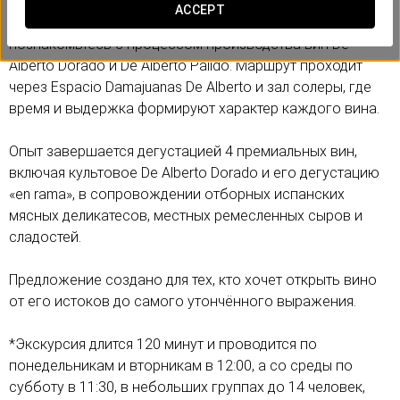
ACCEPT
Посетите подземную винодельню XVII века и
познакомьтесь с процессом производства вин De
Alberto Dorado и De Alberto Pálido. Маршрут проходит
через Espacio Damajuanas De Alberto и зал солеры, где
время и выдержка формируют характер каждого вина.
Опыт завершается дегустацией 4 премиальных вин,
включая культовое De Alberto Dorado и его дегустацию
«en rama», в сопровождении отборных испанских
мясных деликатесов, местных ремесленных сыров и
сладостей.
Предложение создано для тех, кто хочет открыть вино
от его истоков до самого утончённого выражения.
*Экскурсия длится 120 минут и проводится по
понедельникам и вторникам в 12:00, а со среды по
субботу в 11:30, в небольших группах до 14 человек,