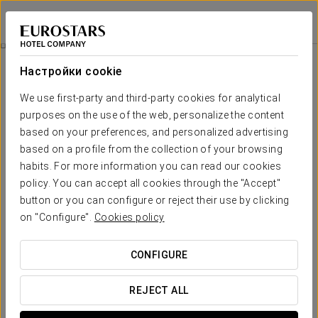
Eurostars Valladolid
ВАЛЬЯДОЛИД
Войти в Star Tr
All You Need Is Gold
Настройки cookie
We use first-party and third-party cookies for analytical
purposes on the use of the web, personalize the content
based on your preferences, and personalized advertising
based on a profile from the collection of your browsing
habits. For more information you can read our cookies
policy. You can accept all cookies through the "Accept"
button or you can configure or reject their use by clicking
30 € за взрослого
on "Configure".
Cookies policy
All You Need Is Gold
CONFIGURE
Насладитесь эксклюзивным винным опытом,
сочетающим историю, традиции и вина с ярким
REJECT ALL
характером.