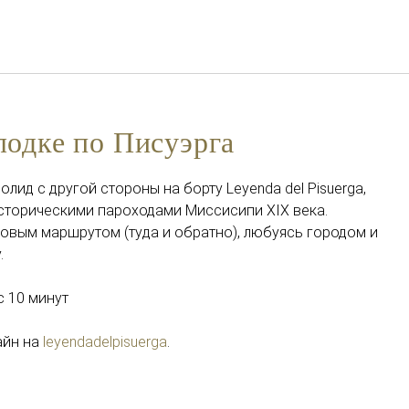
Русский
Войти в Star Traveler или
лодке по Писуэрга
олид с другой стороны на борту Leyenda del Pisuerga,
сторическими пароходами Миссисипи XIX века.
овым маршрутом (туда и обратно), любуясь городом и
.
с 10 минут
айн на
leyendadelpisuerga
.