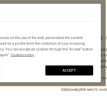
id
Специальные Предложения
Прогулка На Лодке По Писуэрга
14 € с человека
Прогулка на 
rposes on the use of the web, personalize the content
sed on a profile from the collection of your browsing
Откройте для себя Вальяд
cy. You can accept all cookies through the "Accept" button
судна, вдохновлённого и
igure".
Cookies policy
Насладитесь 13-километр
отдыхая с баром на борту
ACCEPT
Продолжительность: 1 ча
Забронируйте место онл