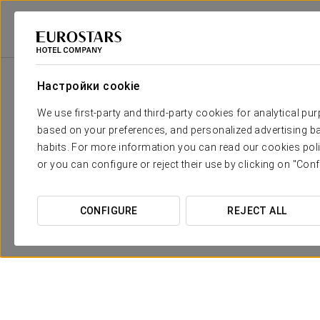
Eurostars Hotel Company
Испания
Вальядолид
Eurostars Valladol
Настройки cookie
We use first-party and third-party cookies for analytical pu
based on your preferences, and personalized advertising ba
habits. For more information you can read our cookies poli
or you can configure or reject their use by clicking on "Conf
CONFIGURE
REJECT ALL