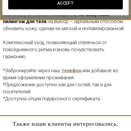
Начните с
50-минутного массажа Esencia
, который
ACCEPT
расслабляет тело и дарит глубокое ощущение
благополучия. Затем насладитесь
30-минутным
пилингом для тела
на выбор — идеальным способом
обновить кожу, сделав её мягкой и revitalизированной.
Комплексный уход, позволяющий отвлечься от
повседневного ритма и вновь почувствовать
гармонию.
*Забронируйте через наш
телефон
или добавьте во
время оформления проживания.
*Предложение доступно как для гостей, так и для
посетителей.
*Доступна опция подарочного сертификата.
Также наши клиенты интересовались: