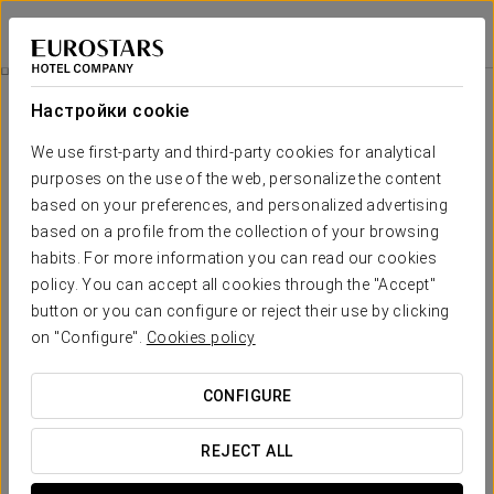
Eurostars Valladolid
ВАЛЬЯДОЛИД
Войти в Star Tr
Отдых И Благополучие
Настройки cookie
We use first-party and third-party cookies for analytical
purposes on the use of the web, personalize the content
based on your preferences, and personalized advertising
based on a profile from the collection of your browsing
habits. For more information you can read our cookies
policy. You can accept all cookies through the "Accept"
button or you can configure or reject their use by clicking
90 €
on "Configure".
Cookies policy
Отдых и благополучие
CONFIGURE
Момент, созданный для того, чтобы остановиться, снять
напряжение и восстановить связь с собой.
REJECT ALL