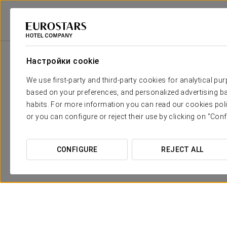
Eurostars Hotel Company
Испания
A Coruña
Exe Coruña
Спец
Настройки cookie
We use first-party and third-party cookies for analytical pu
based on your preferences, and personalized advertising ba
habits. For more information you can read our cookies poli
or you can configure or reject their use by clicking on "Conf
CONFIGURE
REJECT ALL