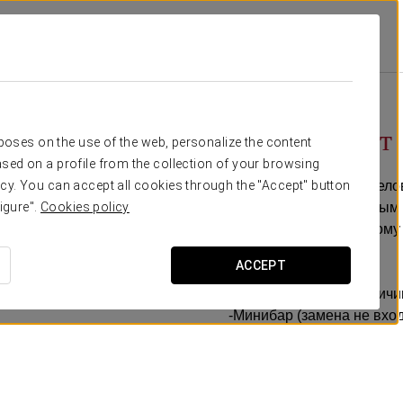
иальные Предложения
Бизнес-Опыт
10 €
Бизнес-опыт
rposes on the use of the web, personalize the content
sed on a profile from the collection of your browsing
Если вы планируете делов
cy. You can accept all cookies through the "Accept" button
Воспользуйтесь деловым п
igure".
Cookies policy
преимуществами, потому 
ACCEPT
Включает в себя:
-Ранний вход (при наличи
-Минибар (замена не вход