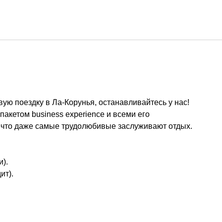
Русский
Войти в Star Traveler или
ую поездку в Ла-Корунья, останавливайтесь у нас!
акетом business experience и всеми его
что даже самые трудолюбивые заслуживают отдых.
и).
ит).