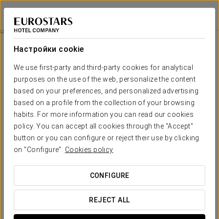
Exe Coruña
А-КОРУНЬЯ
Войти в Star Tr
Pомантический Опыт
Настройки cookie
We use first-party and third-party cookies for analytical
purposes on the use of the web, personalize the content
based on your preferences, and personalized advertising
based on a profile from the collection of your browsing
habits. For more information you can read our cookies
policy. You can accept all cookies through the "Accept"
button or you can configure or reject their use by clicking
on "Configure".
Cookies policy
25 €
Pомантический опыт
CONFIGURE
Если вы готовитесь к путешествию вдвоем и вашим
следующим пунктом назначения является Ла-Корунья,
REJECT ALL
наш романтический опыт — это все, что вам нужно,